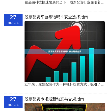
在金融科技快速发展的当下，股票配资行业面临着日益严格的监管环境。如何在合规框架内有效推广配资业务实倍网配资开户，成为众多从业者关注的焦点。本文将深入探讨合规引流的关键策略，帮助配资平台在合法合规的前提下实现可持续增长。 ## 一、理解合规边界，构建信任基础 合规是配资推广的生命线。根据《证券法》及银保监会相关规定，配资平台不得承诺收益、不得虚假宣传、不得诱导投资者进行杠杆交易。因此，推广内容必须真实、客观，避免使用“稳赚不赔”“高收益零风险”等违规表述。 建议在官网及推广页面显著位置添加风险提
27
股票配资平台靠谱吗？安全选择指南
2026-06
近年来，股票配资作为一种杠杆投资方式，吸引了大量投资者关注。然而，随着市场乱象频发，不少人对“股票配资平台靠谱吗”充满疑虑。本文将从风险识别、平台筛选和安全操作三个维度，为您提供一份实用的安全选择指南。 ## 一、股票配资平台靠谱吗？先看这三大风险 ### 1. 非法平台跑路风险 部分配资平台不具备金融牌照，以“低门槛、高杠杆”为诱饵吸引用户。一旦资金链断裂，平台可能直接关闭，投资者本金血本无归。据统计，2023年证监会通报的非法配资平台中，超60%在运营不足半年后失联。 ### 2. 虚拟盘
27
股票配资市场最新动态与合规指南
2026-06