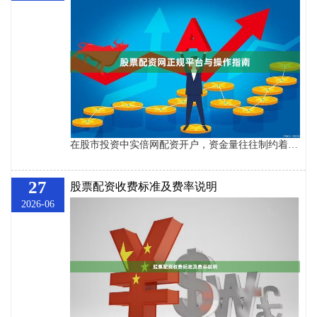
在股市投资中实倍网配资开户，资金量往往制约着投资者的收益空间。股票配资作为一种杠杆投资方式，近年来受到越来越多投资者的关注。然而，市场上配资平台鱼龙混杂，如何选择正规平台、如何正确操作，成为投资者必须掌握的核心知识。本文将从平台甄别与操作流程两个维度，为您提供实用指南。 ## 一、如何识别正规股票配资平台 正规配资平台是资金安全的第一道防线。判断平台是否正规，可从以下几个方面入手： 1. **资质核查**：正规平台通常具备工商营业执照，且经营范围包含“投资管理”“资产管理”等相关内容。投资者可
27
股票配资收费标准及费率说明
2026-06