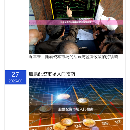
近年来，随着资本市场的活跃与监管政策的持续调整，股票配资市场经历了显著的变革。对于投资者而言，了解最新动态并把握合规要点，已成为参与市场不可或缺的前提。 ## 一、市场最新动态：监管趋严与模式转型 2024年以来，股票配资市场呈现出三大明显趋势。首先，**监管力度持续加强**。证监会与地方金融监管部门联合开展专项整治，重点打击非法配资平台与场外配资行为。多地已取缔了一批无资质、高杠杆的配资机构，市场环境得到净化。 其次，**合规配资模式逐步形成**。传统的民间配资、P2P配资大幅萎缩，取而代之
27
股票配资市场入门指南
2026-06