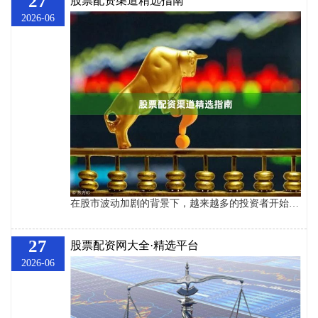
27
股票配资渠道精选指南
2026-06
在股市波动加剧的背景下，越来越多的投资者开始关注股票配资这一杠杆工具。然而股票杠杆配资，面对市场上鱼龙混杂的配资渠道，如何选择安全、合规的平台成为投资者面临的首要问题。本文将为您梳理股票配资渠道的核心选择标准，助您做出明智决策。 ## 一、正规配资渠道的核心特征 选择配资渠道时，合规性是第一要务。正规配资平台通常具备以下特征：一是持有相关金融牌照或与持牌机构合作；二是资金由第三方银行存管，确保资金流向透明；三是合同条款清晰，明确约定利息、风控线等关键信息。投资者应警惕宣称“零门槛”“免息配资”
27
股票配资网大全·精选平台
2026-06