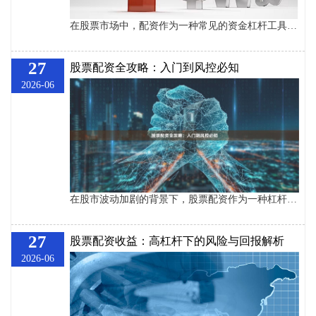
在股票市场中，配资作为一种常见的资金杠杆工具，帮助投资者放大收益。然而，对于许多新手投资者来说，股票配资的收费标准及费率构成往往较为复杂。本文将详细解析股票配资的收费模式、常见费率以及选择配资平台时的注意事项，帮助您更好地理解并做出明智决策。 ## 一、股票配资的收费模式 股票配资的收费通常分为两种主要模式：**按日配资**和**按月配资**。不同模式对应的费率结构有所不同。 ### 1. 按日配资 按日配资是指投资者按天使用配资资金，通常适用于短期操作。其收费方式一般为**每日利息**，费率
27
股票配资全攻略：入门到风控必知
2026-06
在股市波动加剧的背景下，股票配资作为一种杠杆投资工具，正吸引越来越多投资者的关注。本文将从入门知识、操作流程、风险控制三个维度，为您系统梳理股票配资的核心要点。 ## 一、股票配资入门基础 股票配资本质上是资金借贷行为。投资者通过配资平台，以自有资金作为保证金，获得数倍于本金的操盘资金。例如，1万元本金选择5倍杠杆，实际可操作资金为6万元。这种模式放大了收益空间，同时也成倍增加了风险。 ## 二、配资操作全流程 1. **选择平台**：优先考虑持有正规牌照、运营时间超过3年的平台，避免使用非正
27
股票配资收益：高杠杆下的风险与回报解析
2026-06