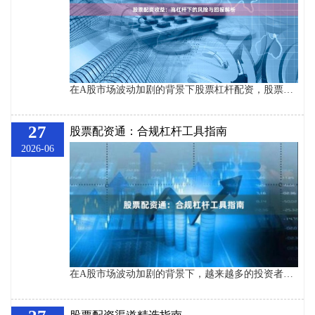
在A股市场波动加剧的背景下股票杠杆配资，股票配资作为一种加杠杆的投资方式，近年来吸引了不少投资者的关注。所谓股票配资，是指投资者通过向配资公司缴纳一定比例的保证金，获得数倍于本金的资金进行股票交易。这种模式放大了投资者的操作资金，也直接影响了最终的股票配资收益。 ## 高杠杆带来的收益放大效应 股票配资的核心优势在于杠杆效应。假设投资者自有资金10万元，选择1:4的配资比例，实际可操作资金达到50万元。如果买入的股票上涨10%，不考虑利息成本，投资者的实际收益为5万元，对应自有资金的收益率高达
27
股票配资通：合规杠杆工具指南
2026-06
在A股市场波动加剧的背景下，越来越多的投资者开始关注杠杆工具的使用。股票配资作为放大资金的手段，既能提升收益潜力，也伴随着相应的风险。本文将为您系统梳理合规杠杆工具的核心要点股票杠杆配资，帮助您在合法框架内合理运用配资。 ## 一、合规配资的基本特征 合规的股票配资平台通常具备以下特征：一是持牌经营，具备融资融券业务资质或与之相关的合法金融牌照；二是资金流向透明，客户资金与平台自有资金严格隔离；三是杠杆比例合理，通常控制在1:1至1:5之间，符合监管要求。 ## 二、杠杆工具的选择策略 投资者