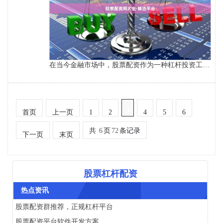
在当今金融市场中，股票配资作为一种杠杆投资工具，正受到越来越多投资者的关注。然而，面对市场上众多的配资平台，如何选择安全、可靠、合规的渠道成为投资者的核心痛点。本文基于“股票配资网大全·精选平台”的核心理念，为您系统梳理配资平台的选择标准与实用建议。 ## 一、股票配资平台的核心选择维度 ### 1. 合规资质 合规是配资平台的底线。投资者应优先选择持有金融监管部门颁发的相关牌照或与正规券商合作的平台。建议通过国家企业信用信息公示系统查询平台运营公司的工商信息，确认其经营范围是否包含“证券投资
3
首页
上一页
1
2
4
5
6
共
6
页
72
条记录
下一页
末页
股票杠杆配资
热点资讯
股票配资群推荐，正规杠杆平台
股票配资平台软件开发方案