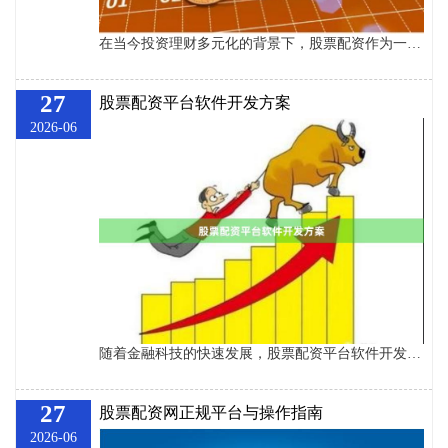
在当今投资理财多元化的背景下，股票配资作为一种杠杆投资工具，逐渐进入大众视野。对于初入股市或希望扩大资金规模的投资者而言，理解股票配资的基本概念、运作模式及风险控制，是迈向理性投资的第一步。本文旨在为新手提供一份清晰、实用的入门指南，帮助您快速掌握股票配资的核心要点。 ## 什么是股票配资？ 股票配资是指投资者通过配资平台，以自有资金作为保证金，获得一定比例（通常为1-10倍）的额外资金用于股票交易。例如，若您有10万元本金，选择5倍杠杆，则实际可操作资金为60万元。配资平台从中收取利息或管理
27
股票配资平台软件开发方案
2026-06
随着金融科技的快速发展，股票配资平台软件开发成为投资者和金融机构关注的焦点。一个优秀的配资平台不仅需要满足用户便捷交易的需求，更要确保资金安全与合规运营。本文将深入解析股票配资平台软件开发的完整方案，帮助您构建一个稳定、高效、合规的金融科技系统。 ## 一、核心功能模块设计 ### 1. 用户管理系统 - **实名认证体系**：集成身份证验证、银行卡绑定、人脸识别等KYC流程 - **多级权限管理**：普通用户、VIP用户、管理员分级权限控制 - **账户安全防护**：登录保护、交易密码、资金
27
股票配资网正规平台与操作指南
2026-06